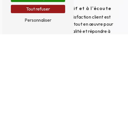
Un service client réactif et à l'écoute
Tout refuser
Chez PKM EXPRESS, la satisfaction client est
Personnaliser
notre priorité. Nous mettons tout en œuvre pour
vous offrir un service de qualité et répondre à
vos demandes dans les meilleurs délais. Que ce
soit pour une location de monte meuble
ponctuelle ou pour un besoin régulier à
Compiègne, notre équipe est à votre disposition
pour vous accompagner et vous conseiller.
Contactez PKM EXPRESS pour la
location de monte meuble à Compiègne
Pour toute demande de location de monte
meuble à Compiègne, n'hésitez pas à contacter
PKM EXPRESS au 03 44 09 00 03. Profitez de
notre expertise et de notre savoir-faire pour
faciliter vos déménagements ou travaux en
hauteur. Avec PKM EXPRESS, simplifiez-vous la