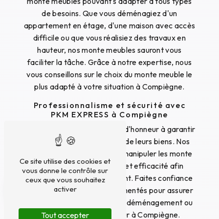
monte meubles pouvant s'adapter à tous types
de besoins. Que vous déménagiez d'un
appartement en étage, d'une maison avec accès
difficile ou que vous réalisiez des travaux en
hauteur, nos monte meubles sauront vous
faciliter la tâche. Grâce à notre expertise, nous
vous conseillons sur le choix du monte meuble le
plus adapté à votre situation à Compiègne.
Professionnalisme et sécurité avec
PKM EXPRESS à Compiègne
PKM EXPRESS met un point d'honneur à garantir
la sécurité de ses clients et de leurs biens. Nos
équipes sont formées pour manipuler les monte
Ce site utilise des cookies et
meubles avec précaution et efficacité afin
vous donne le contrôle sur
d'éviter tout risque d'accident. Faites confiance
ceux que vous souhaitez
activer
à des professionnels expérimentés pour assurer
le bon déroulement de votre déménagement ou
de vos travaux en hauteur à Compiègne.
Tout accepter