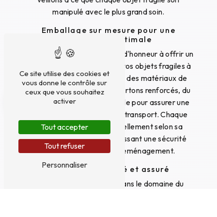
manipulé avec le plus grand soin.
Emballage sur mesure pour une
protection optimale
PKM EXPRESS met un point d'honneur à offrir un
emballage sur mesure pour vos objets fragiles à
Ce site utilise des cookies et
Gennevilliers. Nous utilisons des matériaux de
vous donne le contrôle sur
haute qualité tels que des cartons renforcés, du
ceux que vous souhaitez
activer
papier bulle et du film étirable pour assurer une
protection optimale lors du transport. Chaque
objet est emballé individuellement selon sa
Tout accepter
fragilité et sa taille, garantissant une sécurité
Tout refuser
totale tout au long du déménagement.
Personnaliser
Transport sécurisé et assuré
Grâce à notre expertise dans le domaine du
déménagement d'objets fragiles à Gennevilliers,
PKM EXPRESS assure un transport sécurisé et