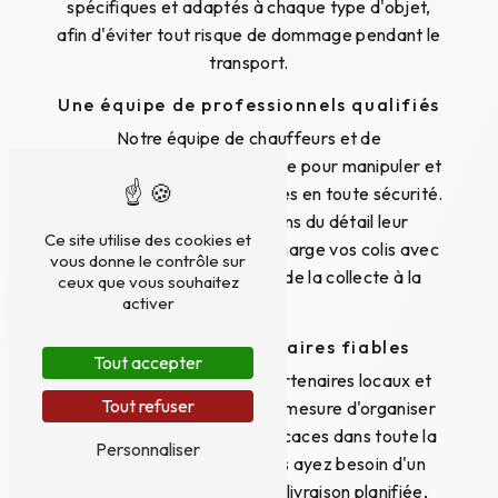
spécifiques et adaptés à chaque type d'objet,
afin d'éviter tout risque de dommage pendant le
transport.
Une équipe de professionnels qualifiés
Notre équipe de chauffeurs et de
manutentionnaires est formée pour manipuler et
transporter des objets fragiles en toute sécurité.
Leur expertise et leur sens du détail leur
Ce site utilise des cookies et
permettent de prendre en charge vos colis avec
vous donne le contrôle sur
la plus grande précaution, de la collecte à la
ceux que vous souhaitez
activer
livraison.
Un réseau de partenaires fiables
Tout accepter
Grâce à notre réseau de partenaires locaux et
Tout refuser
nationaux, nous sommes en mesure d'organiser
des livraisons rapides et efficaces dans toute la
Personnaliser
ville de Villepinte. Que vous ayez besoin d'un
transport express ou d'une livraison planifiée,