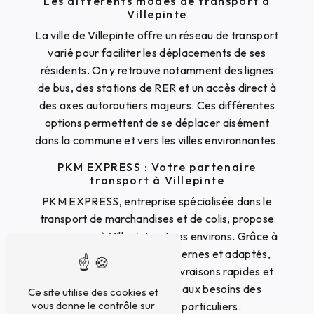
Les différents modes de transport à
Villepinte
La ville de Villepinte offre un réseau de transport
varié pour faciliter les déplacements de ses
résidents. On y retrouve notamment des lignes
de bus, des stations de RER et un accès direct à
des axes autoroutiers majeurs. Ces différentes
options permettent de se déplacer aisément
dans la commune et vers les villes environnantes.
PKM EXPRESS : Votre partenaire
transport à Villepinte
PKM EXPRESS, entreprise spécialisée dans le
transport de marchandises et de colis, propose
ses services à Villepinte et ses environs. Grâce à
une flotte de véhicules modernes et adaptés,
PKM EXPRESS assure des livraisons rapides et
sécurisées pour répondre aux besoins des
Ce site utilise des cookies et
vous donne le contrôle sur
professionnels et des particuliers.