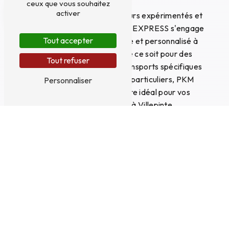
ceux que vous souhaitez
activer
Avec une équipe de chauffeurs expérimentés et
un service client réactif, PKM EXPRESS s'engage
Tout accepter
à offrir un service de qualité et personnalisé à
chacun de ses clients. Que ce soit pour des
Tout refuser
livraisons en express, des transports spécifiques
ou des besoins logistiques particuliers, PKM
Personnaliser
EXPRESS est le partenaire idéal pour vos
besoins de transport à Villepinte.
Des solutions de transport sur mesure
PKM EXPRESS s'adapte à vos besoins en vous
proposant des solutions de transport sur mesure.
Que vous ayez besoin d'une livraison urgente,
d'un transport spécifique ou d'une gestion
logistique complète, l'équipe de PKM EXPRESS
est à votre écoute pour trouver la solution la plus
adaptée à votre situation.