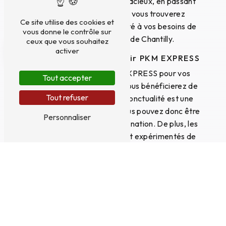
compactes aux minivans spacieux, en passant
par les véhicules de luxe, vous trouverez
Ce site utilise des cookies et
forcément le véhicule adapté à vos besoins de
vous donne le contrôle sur
transport dans la ville de Chantilly.
ceux que vous souhaitez
activer
Les avantages de choisir PKM EXPRESS
En faisant appel à PKM EXPRESS pour vos
Tout accepter
déplacements à Chantilly, vous bénéficierez de
Tout refuser
nombreux avantages. La ponctualité est une
valeur clé de l'entreprise, vous pouvez donc être
Personnaliser
sûr d'arriver à l'heure à destination. De plus, les
chauffeurs professionnels et expérimentés de
PKM EXPRESS sauront vous offrir un trajet
agréable et sécurisé.
Réserver votre transport avec PKM
EXPRESS
Pour réserver votre transport avec PKM
EXPRESS dans la ville de Chantilly, il vous suffit